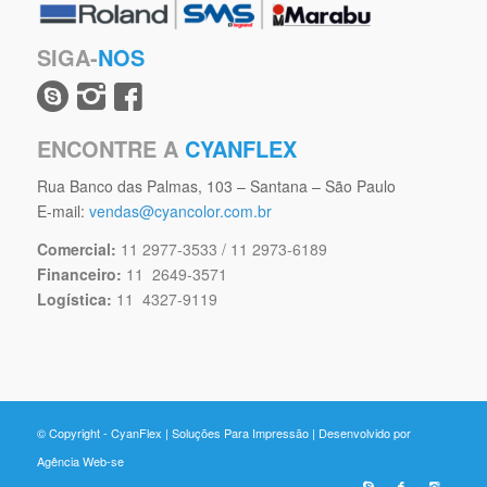
SIGA-
NOS
ENCONTRE A
CYANFLEX
Rua Banco das Palmas, 103 – Santana – São Paulo
E-mail:
vendas@cyancolor.com.br
Comercial:
11 2977-3533 / 11 2973-6189
Financeiro:
11 2649-3571
Logística:
11 4327-9119
© Copyright - CyanFlex | Soluções Para Impressão | Desenvolvido por
Agência Web-se