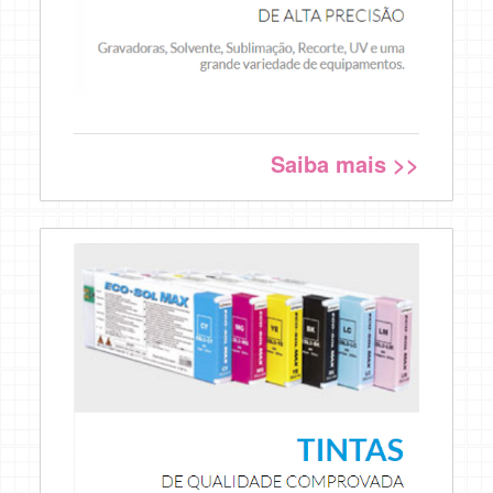
wechselt per Swipe zwischen Varianten und
findest du oft die Details zum Wagering und
Bonusbereich nutzt, findet meist die Details
Entwicklerseiten, den Top Slots und den
https://www.joindota.com/users/2302869-
speichert Favoriten. Im Test laden die
zur maximalen Einsatzhöhe, das ist für mich
zu Ablauf und Limits. So kannst du den
Live Tischen kommst. So findest du deine
slotmagie
schaue ich, ob niedrige
Tische zügig und die Regeln sind direkt am
entscheidend. Wenn der Umsatz realistisch
Bonus passend zum eigenen Spielstil
Favoriten ohne Scroll Marathon.
Einzahlungen Gebühren auslösen oder ob
Spiel erreichbar.
ist, nehme ich den Bonus gern mit und
wählen.
Boni erst ab einem Betrag gelten. Wer sein
spiele ihn Schritt für Schritt frei.
Budget kennt, wählt den Einstieg so, dass
genug Spins drin sind, ohne sich zu
Saiba mais >>
überheben.